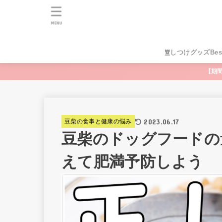
MENU
しつけグッズBes
【期
2023.06.17
豆柴の食事と健康の悩み
豆柴のドッグフードの
えて肥満予防しよう