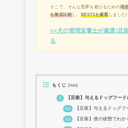
そこで、そんな悪夢を避けるための
理
を徹底比較
し、
BEST3を厳選
しました!
>>犬の管理栄養士が厳選!豆柴
る
もくじ
[
hide
]
【豆柴】与えるドッグフード
1
【豆柴】与えるドッグフ
1.1
【豆柴】便の状態でわか
1.2