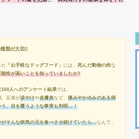
種類が大切!!
った
「お手軽なドッグフード」
には、
死んだ動物の肉
な
可能性が高いことを知っていましたか?
100人へのアンケート結果
では、
果、
豆柴が
涙やけ
や
皮膚炎
など、
痛みやかゆみのある病
いう、目を覆うような事実も判明…！
分がそんな病気の元を食べさせ続けていたら…
なんて、