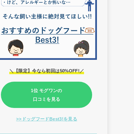
＼【限定】今なら初回は50%OFF!／
1位 モグワンの
口コミを見る
>>ドッグフードBest3!を見る