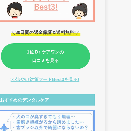
＼30日間の返金保証＆送料無料!／
1位 Dr ケアワンの
口コミを見る
>>涙やけ対策フードBest3を見る!
おすすめのデンタルケア