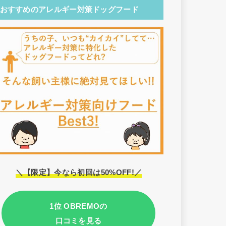
おすすめのアレルギー対策ドッグフード
＼【限定】今なら初回は50%OFF!／
1位 OBREMOの
口コミを見る