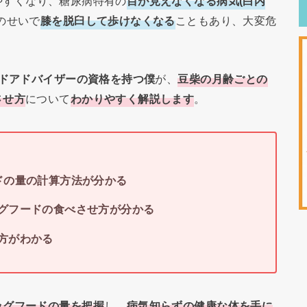
やすくなり、糖尿病特有の
目が見えなくなる病気(白内
のせいで
膝を脱臼して歩けなくなる
こともあり、大変危
ードアドバイザーの資格を持つ僕
が、
豆柴の月齢ごとの
させ方
について
わかりやすく解説
します
。
ドの量の計算方法が分かる
グフードの食べさせ方が分かる
方がわかる
ッグフードの量を把握
し、
病気知らずの健康な体を手に