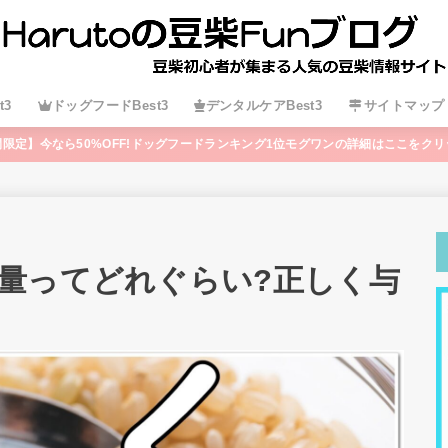
t3
ドッグフードBest3
デンタルケアBest3
サイトマップ
間限定】今なら50%OFF!ドッグフードランキング1位モグワンの詳細はここをクリ
量ってどれぐらい?正しく与