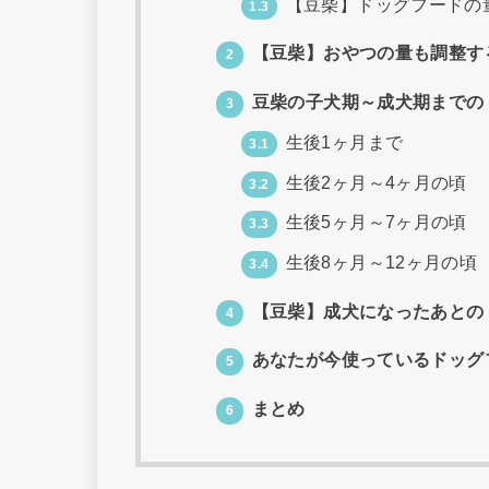
【豆柴】ドッグフードの
1.3
【豆柴】おやつの量も調整す
2
豆柴の子犬期～成犬期までの
3
生後1ヶ月まで
3.1
生後2ヶ月～4ヶ月の頃
3.2
生後5ヶ月～7ヶ月の頃
3.3
生後8ヶ月～12ヶ月の頃
3.4
【豆柴】成犬になったあとの
4
あなたが今使っているドッグ
5
まとめ
6