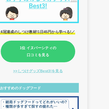
＼6冠達成のしつけ教材!1日45円から学べる!／
1位 イヌバーシティの
口コミを見る
>>しつけグッズBest3!を見る
おすすめのドッグフード