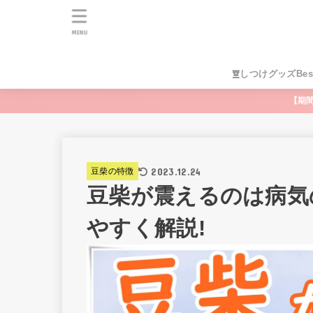
MENU
しつけグッズBes
【期
2023.12.24
豆柴の特徴
豆柴が震えるのは病気
やすく解説!