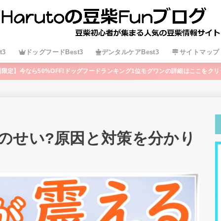
t3
ドッグフードBest3
デンタルケアBest3
サイトマップ
間限定】今なら50%OFF!ドッグフードランキング1位モグワンの詳細はここをクリ
のせい?原因と対策を分かり