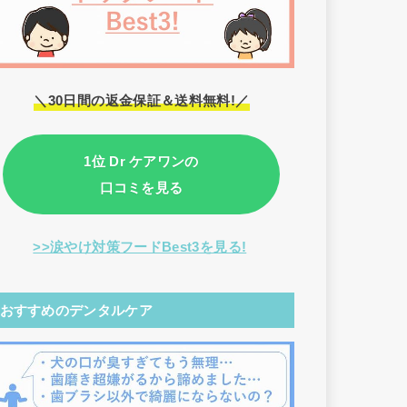
＼30日間の返金保証＆送料無料!／
1位 Dr ケアワンの
口コミを見る
>>涙やけ対策フードBest3を見る!
おすすめのデンタルケア