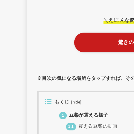
＼え!こんな
驚きの
※目次の気になる場所をタップすれば、そ
もくじ
[
hide
]
豆柴が震える様子
1
震える豆柴の動画
1.1