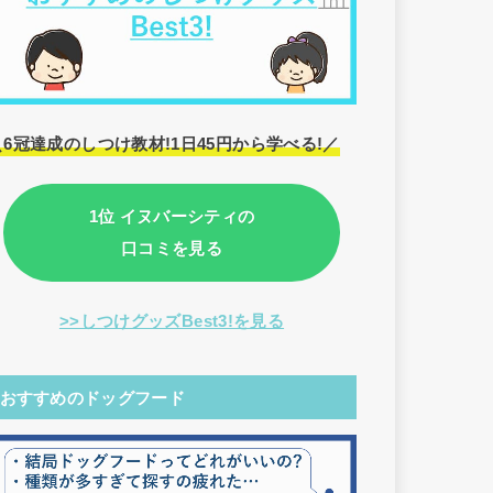
＼6冠達成のしつけ教材!1日45円から学べる!／
1位 イヌバーシティの
口コミを見る
>>しつけグッズBest3!を見る
おすすめのドッグフード