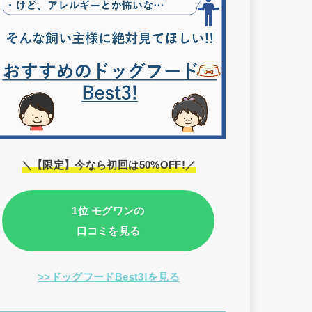
＼【限定】今なら初回は50%OFF!／
1位 モグワンの
口コミを見る
>>ドッグフードBest3!を見る