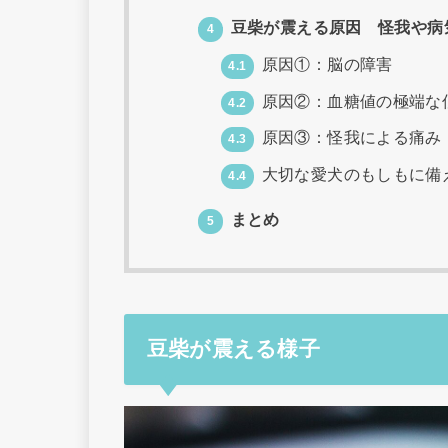
豆柴が震える原因 怪我や病
4
原因①：脳の障害
4.1
原因②：血糖値の極端な
4.2
原因③：怪我による痛み
4.3
大切な愛犬のもしもに備え
4.4
まとめ
5
豆柴が震える様子