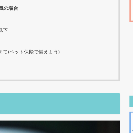
気の場合
低下
て(ペット保険で備えよう)