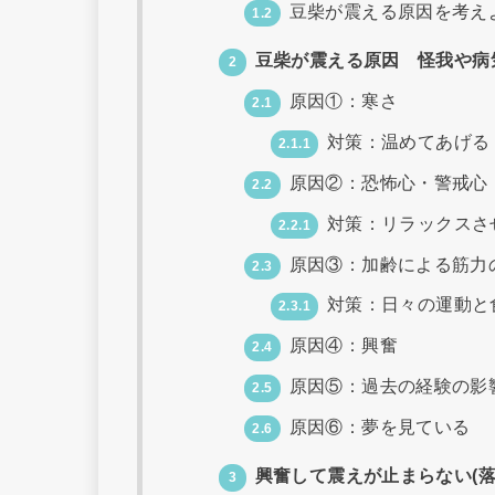
豆柴が震える原因を考え
1.2
豆柴が震える原因 怪我や病
2
原因①：寒さ
2.1
対策：温めてあげる
2.1.1
原因②：恐怖心・警戒心
2.2
対策：リラックスさ
2.2.1
原因③：加齢による筋力
2.3
対策：日々の運動と
2.3.1
原因④：興奮
2.4
原因⑤：過去の経験の影
2.5
原因⑥：夢を見ている
2.6
興奮して震えが止まらない(落
3