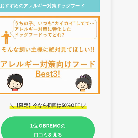
おすすめのアレルギー対策ドッグフード
＼【限定】今なら初回は50%OFF!／
1位 OBREMOの
口コミを見る