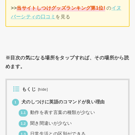
>>
当サイトしつけグッズランキング第1位!
の
イヌ
バーシティの口コミ
を見る
※目次の気になる場所をタップすれば、その場所から読
めます。
もくじ
[
hide
]
犬のしつけに英語のコマンドが良い理由
1
動作を表す言葉の種類が少ない
1.1
聞き間違いが少ない
1.2
日常生活との区別ができる
1.3