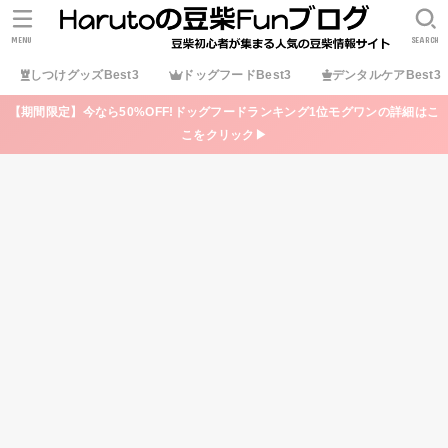
MENU
SEARCH
しつけグッズBest3
ドッグフードBest3
デンタルケアBest3
【期間限定】今なら50%OFF!ドッグフードランキング1位モグワンの詳細はこ
こをクリック▶