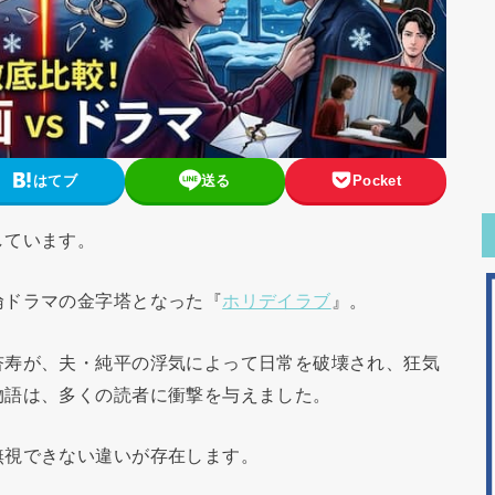
はてブ
送る
Pocket
しています。
倫ドラマの金字塔となった『
ホリデイラブ
』。
杏寿が、夫・純平の浮気によって日常を破壊され、狂気
物語は、多くの読者に衝撃を与えました。
無視できない違いが存在します。