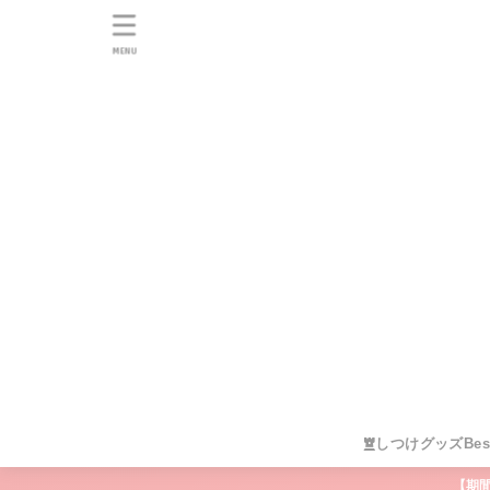
MENU
しつけグッズBes
【期