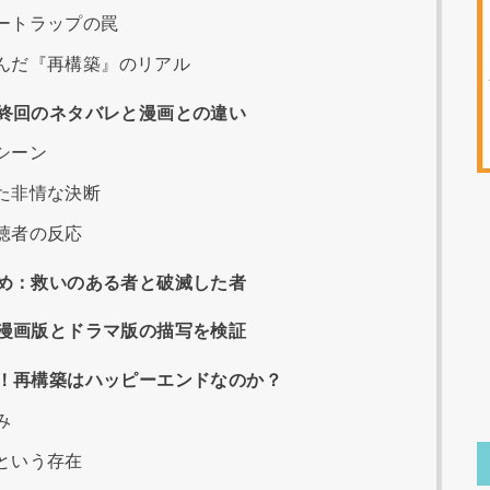
ートラップの罠
んだ『再構築』のリアル
終回のネタバレと漫画との違い
シーン
た非情な決断
聴者の反応
め：救いのある者と破滅した者
漫画版とドラマ版の描写を検証
！再構築はハッピーエンドなのか？
み
という存在