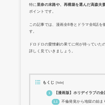
特に
里奈の末路や、再構築を選んだ高森夫
ポイントです。
この記事では、漫画全8巻とドラマ全8話を
す。
ドロドロの愛憎劇の果てに何が待っていた
詳しく見ていきましょう。
もくじ
[
hide
]
【漫画版】ホリデイラブの全
1
不倫発覚から地獄の始ま
1.1