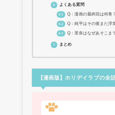
よくある質問
6
Q：漫画の最終回は何巻
6.1
Q：純平はその後また浮
6.2
Q：里奈はなぜあそこま
6.3
まとめ
7
【漫画版】ホリデイラブの全