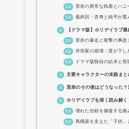
里奈の異常な執着とハニ
1.2
最終回：杏寿と純平が選
1.3
【ドラマ版】ホリデイラブ最
2
里奈の暴走と衝撃の事故
2.1
井筒家の崩壊：渡が下し
2.2
ドラマ版独自の結末と視
2.3
主要キャラクターの末路まと
3
里奈のその後はどうなった？
4
ホリデイラブを深く読み解く
5
壊れた信頼を修復する痛
5.1
再構築を支えた「子供」
5.2