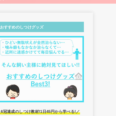
おすすめのしつけグッズ
＼6冠達成のしつけ教材!1日45円から学べる!／