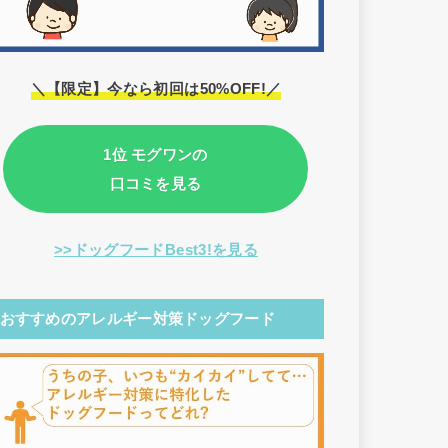
＼【限定】今なら初回は50%OFF!／
1位 モグワンの
口コミを見る
>>ドッグフードBest3!を見る
おすすめのアレルギー対策ドッグフード