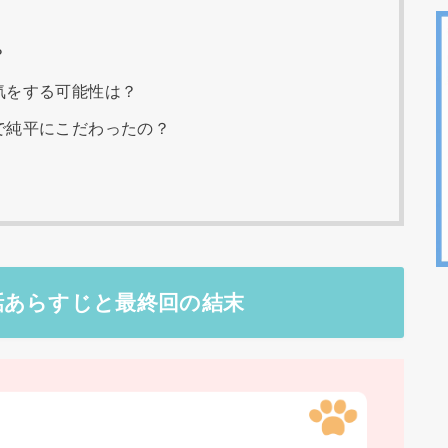
？
気をする可能性は？
で純平にこだわったの？
話あらすじと最終回の結末