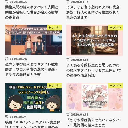
2026.05.23
2026.05.16
動物人間の結末ネタバレ！人間と
ミステリと言う勿れネタバレ完全
動物が逆転した世界が迎える衝撃
解説！犯人の正体から物語を貫く
の終着点
星座の謎まで
ネタバレ
ネタバレ
2026.05.16
2026.04.15
恋のツキの結末までネタバレ徹底
よくある令嬢転生だと思ったのに
解説！ワコと伊古の選択と漫画・
の結末ネタバレ！リゼの正体と3つ
ドラマの最終回を考察
の条件を徹底解説
ネタバレ
ネタバレ
2026.04.18
2026.05.11
『かぐや様は告らせたい』ネタバ
映画『RUN/ラン』ネタバレ完全解
レ・最終回の結末まとめ
説！ラストシーンの意味と緑の薬