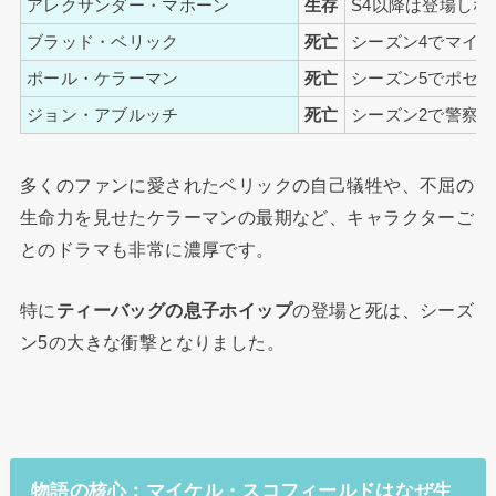
アレクサンダー・マホーン
生存
S4以降は登場し
ブラッド・ベリック
死亡
シーズン4でマイ
ポール・ケラーマン
死亡
シーズン5でポセ
ジョン・アブルッチ
死亡
シーズン2で警察
多くのファンに愛されたベリックの自己犠牲や、不屈の
生命力を見せたケラーマンの最期など、キャラクターご
とのドラマも非常に濃厚です。
特に
ティーバッグの息子ホイップ
の登場と死は、シーズ
ン5の大きな衝撃となりました。
物語の核心：マイケル・スコフィールドはなぜ生