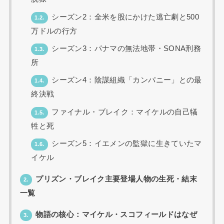
シーズン2：全米を股にかけた逃亡劇と500
1.2.
万ドルの行方
シーズン3：パナマの無法地帯・SONA刑務
1.3.
所
シーズン4：陰謀組織「カンパニー」との最
1.4.
終決戦
ファイナル・ブレイク：マイケルの自己犠
1.5.
牲と死
シーズン5：イエメンの監獄に生きていたマ
1.6.
イケル
プリズン・ブレイク主要登場人物の生死・結末
2.
一覧
物語の核心：マイケル・スコフィールドはなぜ
3.