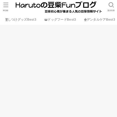
MENU
SEARCH
しつけグッズBest3
ドッグフードBest3
デンタルケアBest3