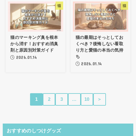
猫
猫
猫のマーキング臭を根本
猫の最期はそっとしてお
から消す！おすすめ消臭
くべき？後悔しない看取
剤と原因別対策ガイド
り方と愛猫の本当の気持
ち
2026.01.14
2026.01.14
1
2
3
…
10
＞
おすすめのしつけグッズ