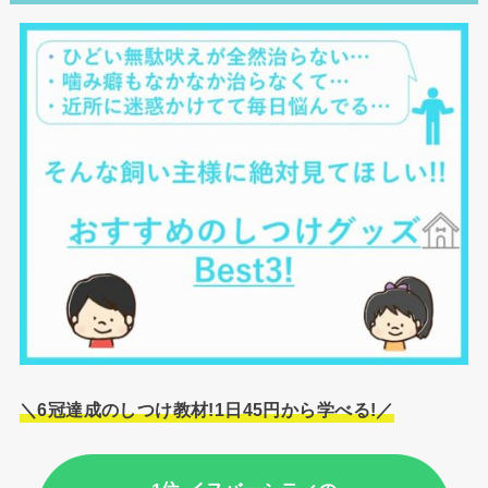
＼6冠達成のしつけ教材!1日45円から学べる!／