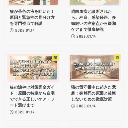
猫が茶色の液を吐いた！
猫白血病と診断された
原因と緊急性の見分け方
ら。寿命、感染経路、多
を専門視点で解説
頭飼いの注意点から緩和
ケアまで徹底解説
2026.01.14
2026.01.14
猫
猫
猫の涙やけ対策完全ガイ
猫の留守番中に起きた悲
ド：原因の特定から自宅
劇：突然死の原因と後悔
でできる正しいケア・フ
しないための徹底対策
ード選びまで
2026.01.14
2026.01.14