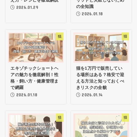
え方・レシピを徹底解説
リットと失敗しないため
の全知識
2026.01.29
2026.01.18
猫
猫
エキゾチックショートヘ
猫を1万円で販売してい
アの魅力を徹底解剖！性
る場所はある？格安で迎
格・飼い方・健康管理ま
える方法と知っておくべ
で網羅
きリスクの全貌
2026.01.18
2026.01.14
猫
猫