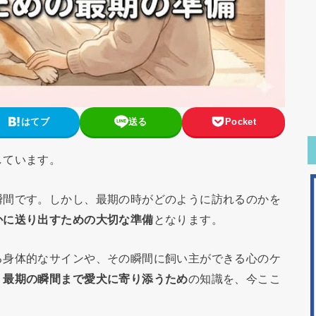
はてブ
送る
Pocket
しています。
瞬間です。しかし、最期の時がどのように訪れるのかを
かに送り出すための大切な準備
となります。
る身体的なサインや、その瞬間に飼い主ができる心のケ
。
最期の瞬間まで愛犬に寄り添うため
の知識を、今ここ