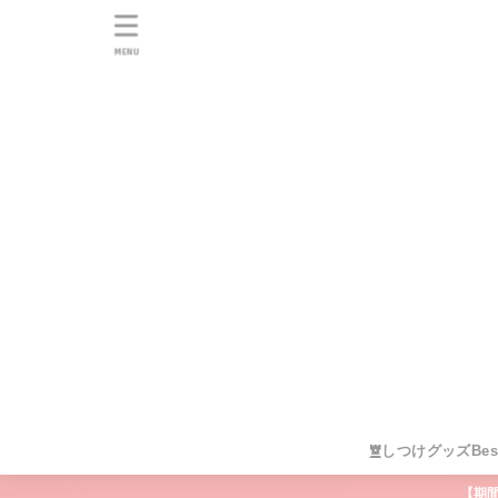
MENU
しつけグッズBes
【期