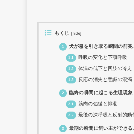
もくじ
[
hide
]
犬が息を引き取る瞬間の前兆
1
呼吸の変化と下顎呼吸
1.1
体温の低下と四肢の冷え
1.2
反応の消失と意識の混濁
1.3
臨終の瞬間に起こる生理現象
2
筋肉の弛緩と排泄
2.1
最後の深呼吸と反射的動
2.2
最期の瞬間に飼い主ができる
3