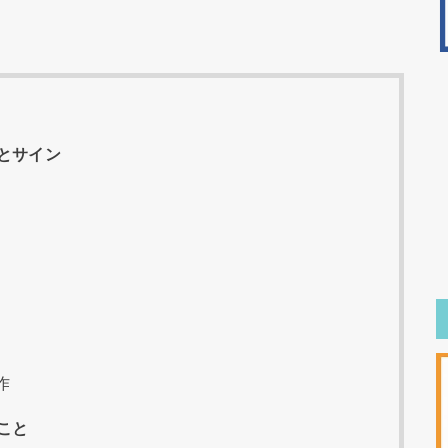
とサイン
作
こと