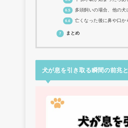
多頭飼いの場合、他の犬
6.5
亡くなった後に鼻や口か
6.6
まとめ
7
犬が息を引き取る瞬間の前兆