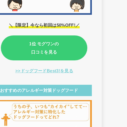
＼【限定】今なら初回は50%OFF!／
1位 モグワンの
口コミを見る
>>ドッグフードBest3!を見る
おすすめのアレルギー対策ドッグフード