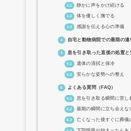
静かに声をかけ続ける
3.1
体を優しく撫でる
3.2
感謝を伝える心の準備
3.3
自宅と動物病院での最期の違
4
息を引き取った直後の処置と
5
遺体の清拭と保冷
5.1
安らかな姿勢への整え
5.2
よくある質問（FAQ）
6
息を引き取る瞬間に苦し
6.1
最期の瞬間に立ち会えな
6.2
亡くなった後すぐに葬儀
6.3
下顎呼吸が始まったらあ
6.4