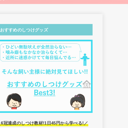
おすすめのしつけグッズ
＼6冠達成のしつけ教材!1日45円から学べる!／