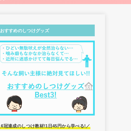
おすすめのしつけグッズ
＼6冠達成のしつけ教材!1日45円から学べる!／