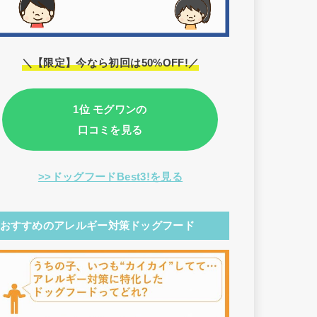
＼【限定】今なら初回は50%OFF!／
1位 モグワンの
口コミを見る
>>ドッグフードBest3!を見る
おすすめのアレルギー対策ドッグフード