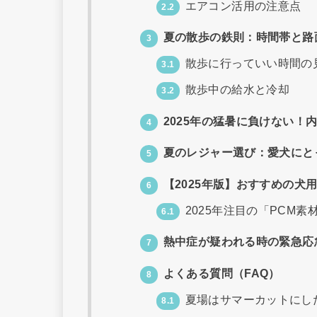
エアコン活用の注意点
2.2
夏の散歩の鉄則：時間帯と路
3
散歩に行っていい時間の
3.1
散歩中の給水と冷却
3.2
2025年の猛暑に負けない！
4
夏のレジャー選び：愛犬にと
5
【2025年版】おすすめの犬
6
2025年注目の「PCM素
6.1
熱中症が疑われる時の緊急応
7
よくある質問（FAQ）
8
夏場はサマーカットにし
8.1