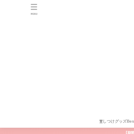
MENU
しつけグッズBes
【期