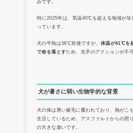
みです。
特に2025年は、気温40℃を超える地域
っています。
犬の平熱は38℃前後ですが、
体温が41℃
で命を落とす
ため、先手のアクションが不
犬が暑さに弱い生物学的な背景
犬の体は厚い被毛に覆われており、熱がこ
生活しているため、アスファルトからの照
の大きな違いです。