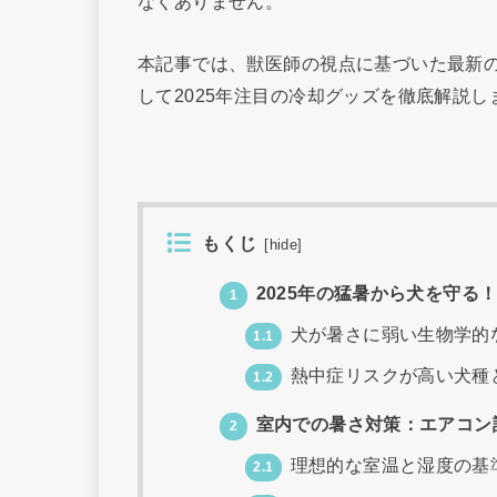
なくありません。
本記事では、獣医師の視点に基づいた最新
して2025年注目の冷却グッズを徹底解説し
もくじ
[
hide
]
2025年の猛暑から犬を守る
1
犬が暑さに弱い生物学的
1.1
熱中症リスクが高い犬種
1.2
室内での暑さ対策：エアコン
2
理想的な室温と湿度の基
2.1