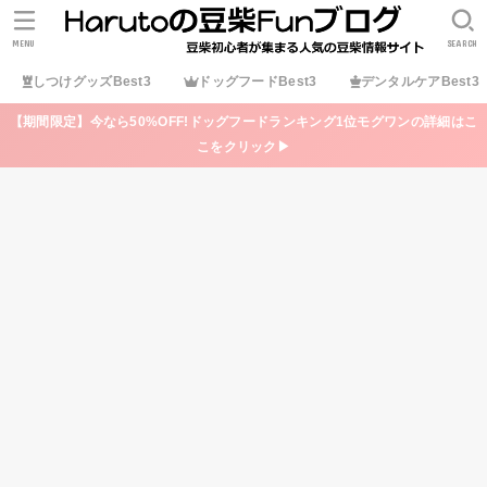
MENU
SEARCH
しつけグッズBest3
ドッグフードBest3
デンタルケアBest3
【期間限定】今なら50%OFF!ドッグフードランキング1位モグワンの詳細はこ
こをクリック▶