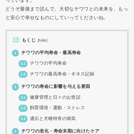
どうぞ最後まで読んで、大切なチワワとの未来を、もっ
と安心で幸せなものにしていってくださいね。
もくじ
[
hide
]
チワワの平均寿命・最高寿命
1
チワワの平均寿命
1.1
チワワの最高寿命・ギネス記録
1.2
チワワの寿命に影響を与える要因
2
健康管理と日々のお世話
2.1
飼育環境・運動・ストレス
2.2
遺伝と犬種特有の病気
2.3
チワワの老化・寿命末期に向けたケア
3