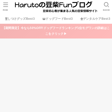
MENU
SEARCH
しつけグッズBest3
ドッグフードBest3
デンタルケアBest3
【期間限定】今なら50%OFF!ドッグフードランキング1位モグワンの詳細はこ
こをクリック▶