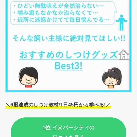
＼6冠達成のしつけ教材!1日45円から学べる!／
1位 イヌバーシティの