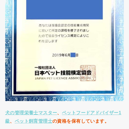
犬の管理栄養士マスター
、
ペットフードアドバイザー1
級
、
ペット飼育管理士
の資格を保有して
います。