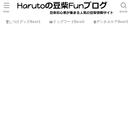
MENU
SEARCH
しつけグッズBest3
ドッグフードBest3
デンタルケアBest3