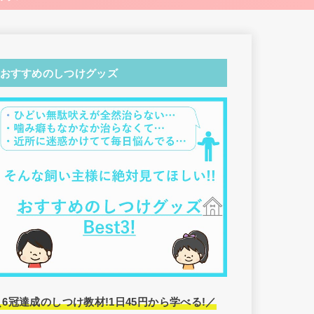
おすすめのしつけグッズ
＼6冠達成のしつけ教材!1日45円から学べる!／