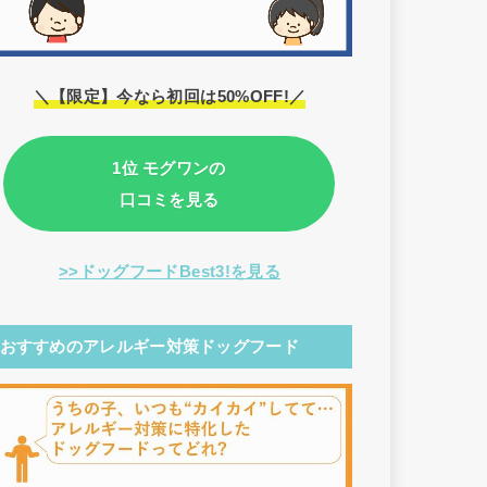
＼【限定】今なら初回は50%OFF!／
1位 モグワンの
口コミを見る
>>ドッグフードBest3!を見る
おすすめのアレルギー対策ドッグフード