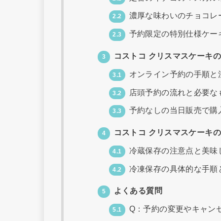
濃厚な味わいのチョコレ
2.2
予約限定の特別仕様ケー
2.3
コストコ クリスマスケーキ
3
オンライン予約の手順と
3.1
店頭予約の流れと必要な
3.2
予約なしの当日販売で購
3.3
コストコ クリスマスケーキ
4
冷蔵保存の注意点と美味
4.1
冷凍保存の具体的な手順
4.2
よくある質問
5
Q：予約の変更やキャン
5.1