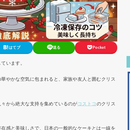
はてブ
送る
Pocket
しています。
の華やかな空気に包まれると、家族や友人と囲むクリス
人々から絶大な支持を集めているのが
コストコ
のクリス
存在感と美味しさで、日本の一般的なケーキとは一線を