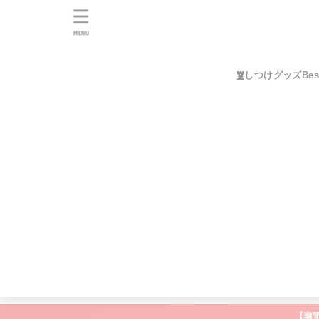
MENU
しつけグッズBes
【期