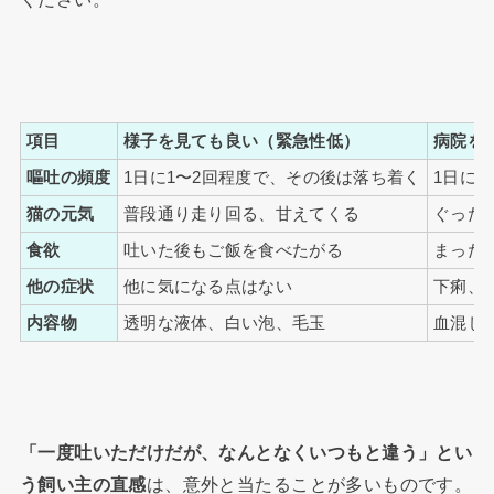
項目
様子を見ても良い（緊急性低）
病院を
嘔吐の頻度
1日に1〜2回程度で、その後は落ち着く
1日に
猫の元気
普段通り走り回る、甘えてくる
ぐった
食欲
吐いた後もご飯を食べたがる
まった
他の症状
他に気になる点はない
下痢、
内容物
透明な液体、白い泡、毛玉
血混じ
「一度吐いただけだが、なんとなくいつもと違う」とい
う飼い主の直感
は、意外と当たることが多いものです。