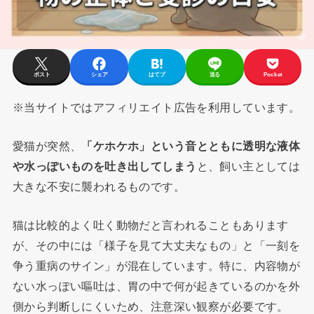
ポスト
シェア
はてブ
送る
Pocket
※当サイトではアフィリエイト広告を利用しています。
愛猫が突然、
「ケホケホ」という音とともに透明な液体
や水っぽいものを吐き出してしまう
と、飼い主としては
大きな不安に襲われるものです。
猫は比較的よく吐く動物だと言われることもあります
が、その中には「様子を見て大丈夫なもの」と「一刻を
争う重病のサイン」が混在しています。特に、内容物が
ない水っぽい嘔吐は、胃の中で何が起きているのかを外
側から判断しにくいため、注意深い観察が必要です。