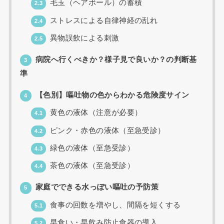
毛玉（ヘアボール）の蓄積
2.3
ストレスによる自律神経の乱れ
2.4
異物誤飲による刺激
2.5
病院へ行くべきか？様子見で良いか？の判断基
3
準
【色別】嘔吐物の色からわかる危険度サイン
4
黄色の液体（注意が必要）
4.1
ピンク・赤色の液体（至急受診）
4.2
緑色の液体（至急受診）
4.3
茶色の液体（至急受診）
4.4
家庭でできる水っぽい嘔吐の予防策
5
食事の回数を増やし、間隔を短くする
5.1
早食い・早飲み防止食器の導入
5.2