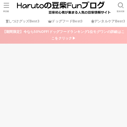
MENU
SEARCH
しつけグッズBest3
ドッグフードBest3
デンタルケアBest3
【期間限定】今なら50%OFF!ドッグフードランキング1位モグワンの詳細はこ
こをクリック▶