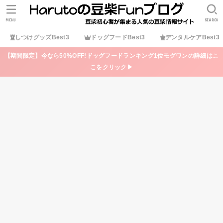
MENU
SEARCH
しつけグッズBest3
ドッグフードBest3
デンタルケアBest3
【期間限定】今なら50%OFF!ドッグフードランキング1位モグワンの詳細はこ
こをクリック▶