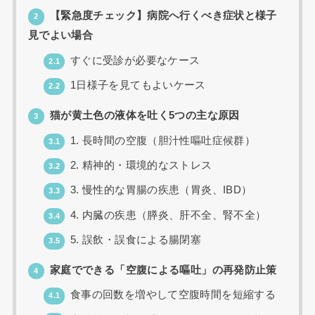
【緊急度チェック】病院へ行くべき症状と様子
2
見でよい場合
すぐに受診が必要なケース
2.1
1日様子を見てもよいケース
2.2
猫が黄土色の液体を吐く5つの主な原因
3
1. 長時間の空腹（胆汁性嘔吐症候群）
3.1
2. 精神的・環境的なストレス
3.2
3. 慢性的な胃腸の疾患（胃炎、IBD）
3.3
4. 内臓の疾患（膵炎、肝不全、腎不全）
3.4
5. 誤飲・誤食による腸閉塞
3.5
家庭でできる「空腹による嘔吐」の再発防止策
4
食事の回数を増やして空腹時間を短縮する
4.1