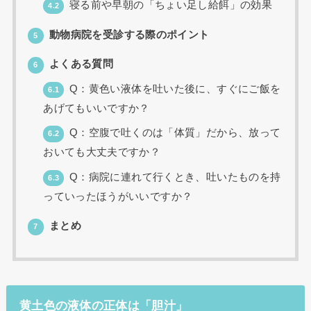
寝る前や早朝の「ちょい足し給餌」の効果
4.2
動物病院を受診する際のポイント
5
よくある質問
6
Q：黄色い液体を吐いた後に、すぐにご飯を
6.1
あげてもいいですか？
Q：空腹で吐くのは「体質」だから、放って
6.2
おいても大丈夫ですか？
Q：病院に連れて行くとき、吐いたものを持
6.3
っていったほうがいいですか？
まとめ
7
黄土色の液体の正体は「胆汁」