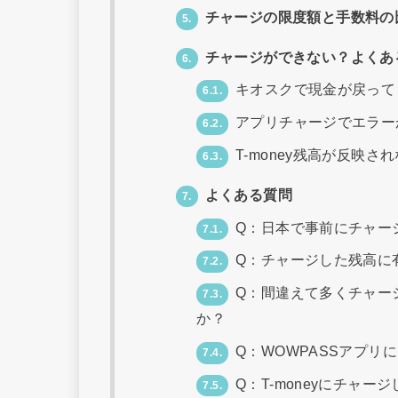
チャージの限度額と手数料の
5.
チャージができない？よくあ
6.
キオスクで現金が戻って
6.1.
アプリチャージでエラー
6.2.
T-money残高が反映さ
6.3.
よくある質問
7.
Q：日本で事前にチャー
7.1.
Q：チャージした残高に
7.2.
Q：間違えて多くチャー
7.3.
か？
Q：WOWPASSアプリ
7.4.
Q：T-moneyにチャー
7.5.