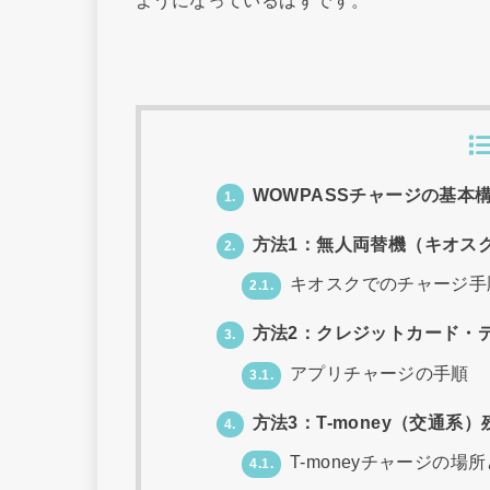
WOWPASSチャージの基本
1.
方法1：無人両替機（キオス
2.
キオスクでのチャージ手
2.1.
方法2：クレジットカード・
3.
アプリチャージの手順
3.1.
方法3：T-money（交通系
4.
T-moneyチャージの場
4.1.