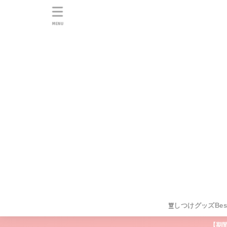
MENU
しつけグッズBes
【期