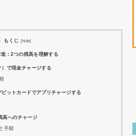
もくじ
[
hide
]
構造：2つの残高を理解する
ク）で現金チャージする
順
デビットカードでアプリチャージする
）残高へのチャージ
所と手順