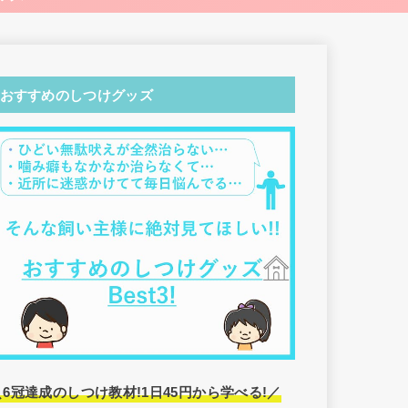
おすすめのしつけグッズ
＼6冠達成のしつけ教材!1日45円から学べる!／