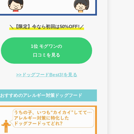
＼【限定】今なら初回は50%OFF!／
1位 モグワンの
口コミを見る
>>ドッグフードBest3!を見る
おすすめのアレルギー対策ドッグフード