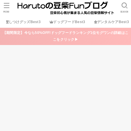
MENU
SEARCH
しつけグッズBest3
ドッグフードBest3
デンタルケアBest3
【期間限定】今なら50%OFF!ドッグフードランキング1位モグワンの詳細はこ
こをクリック▶