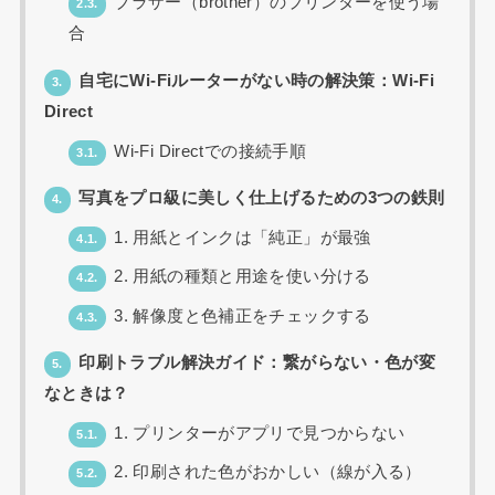
ブラザー（brother）のプリンターを使う場
2.3.
合
自宅にWi-Fiルーターがない時の解決策：Wi-Fi
3.
Direct
Wi-Fi Directでの接続手順
3.1.
写真をプロ級に美しく仕上げるための3つの鉄則
4.
1. 用紙とインクは「純正」が最強
4.1.
2. 用紙の種類と用途を使い分ける
4.2.
3. 解像度と色補正をチェックする
4.3.
印刷トラブル解決ガイド：繋がらない・色が変
5.
なときは？
1. プリンターがアプリで見つからない
5.1.
2. 印刷された色がおかしい（線が入る）
5.2.