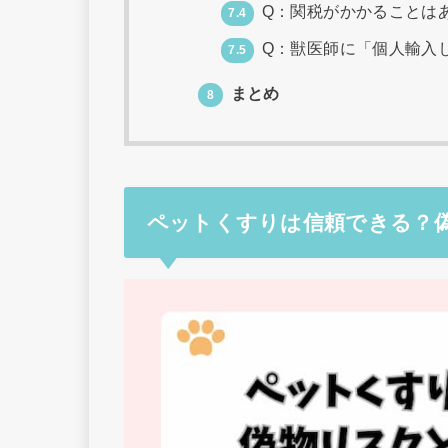
Q：関税がかかることは
7.4
Q：獣医師に「個人輸入
7.5
まとめ
8
ペットくすりは信頼できる？