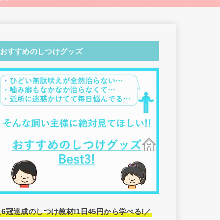
おすすめのしつけグッズ
＼6冠達成のしつけ教材!1日45円から学べる!／