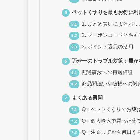
ペットくすりを最もお得に利
5
1. まとめ買いによるボ
5.1
2. クーポンコードとキ
5.2
3. ポイント還元の活用
5.3
万が一のトラブル対策：届か
6
配送事故への再送保証
6.1
商品間違いや破損への対
6.2
よくある質問
7
Q：ペットくすりのお薬
7.1
Q：個人輸入で買った薬
7.2
Q：注文してから何日く
7.3