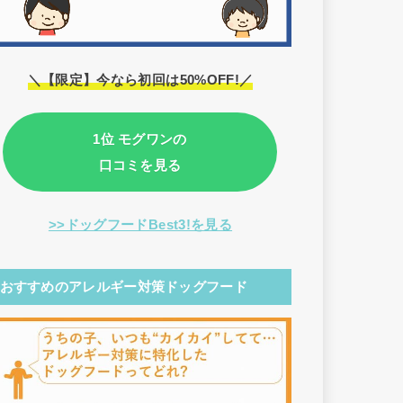
＼【限定】今なら初回は50%OFF!／
1位 モグワンの
口コミを見る
>>ドッグフードBest3!を見る
おすすめのアレルギー対策ドッグフード