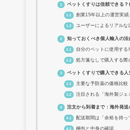
ペットくすりは信頼できる？
1
創業15年以上の運営実績
1.1
ユーザーによるリアルな
1.2
知っておくべき個人輸入の法
2
自分のペットに使用する
2.1
処方箋なしで購入する際
2.2
ペットくすりで購入できる人
3
主要な予防薬の価格比較
3.1
注目される「海外製ジェ
3.2
注文から到着まで：海外発送
4
配送期間は「余裕を持っ
4.1
梱包と中身の確認
4.2