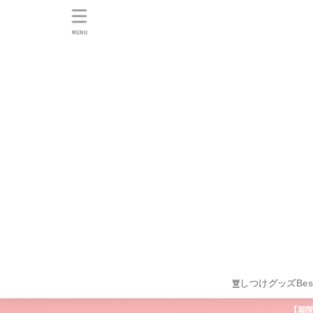
MENU
しつけグッズBes
【期