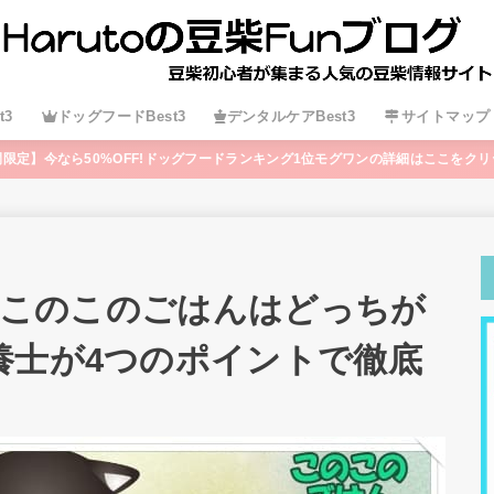
t3
ドッグフードBest3
デンタルケアBest3
サイトマップ
間限定】今なら50%OFF!ドッグフードランキング1位モグワンの詳細はここをクリ
)とこのこのごはんはどっちが
養士が4つのポイントで徹底