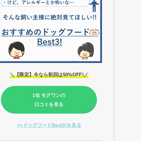
＼【限定】今なら初回は50%OFF!／
1位 モグワンの
口コミを見る
>>ドッグフードBest3!を見る