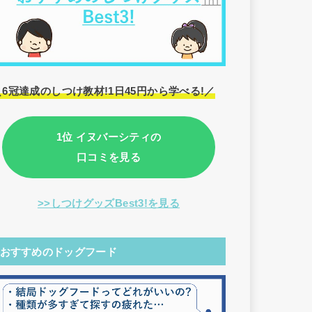
＼6冠達成のしつけ教材!1日45円から学べる!／
1位 イヌバーシティの
口コミを見る
>>しつけグッズBest3!を見る
おすすめのドッグフード