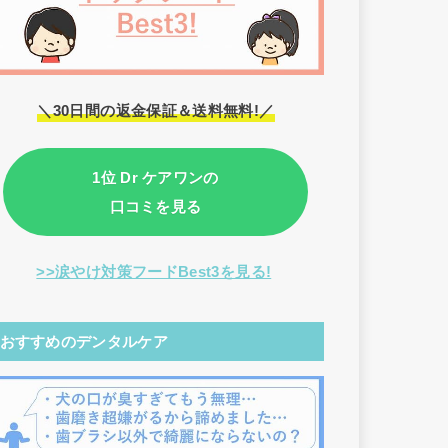
＼30日間の返金保証＆送料無料!／
1位 Dr ケアワンの
口コミを見る
>>涙やけ対策フードBest3を見る!
おすすめのデンタルケア