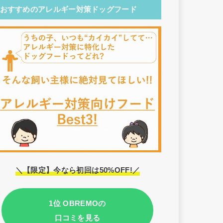
おすすめのアレルギー対策ドッグフード
＼【限定】今なら初回は50%OFF!／
1位 OBREMOの
口コミを見る