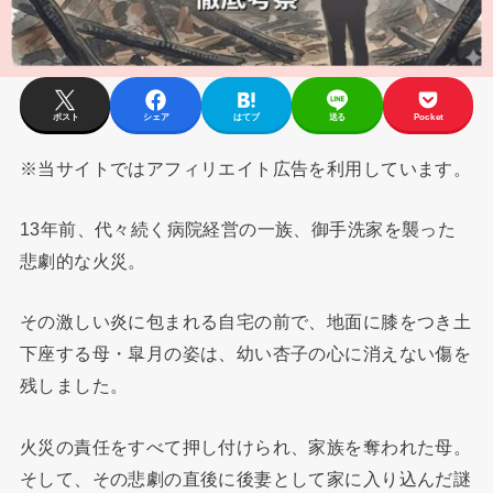
ポスト
シェア
はてブ
送る
Pocket
※当サイトではアフィリエイト広告を利用しています。
13年前、代々続く病院経営の一族、御手洗家を襲った
悲劇的な火災。
その激しい炎に包まれる自宅の前で、地面に膝をつき土
下座する母・皐月の姿は、幼い杏子の心に消えない傷を
残しました。
火災の責任をすべて押し付けられ、家族を奪われた母。
そして、その悲劇の直後に後妻として家に入り込んだ謎