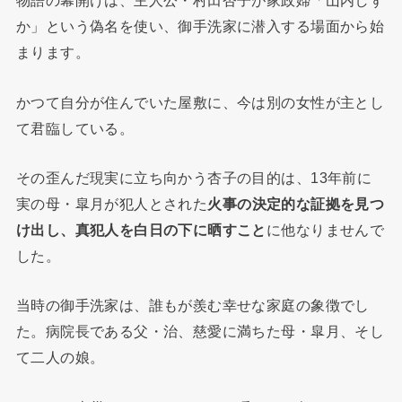
物語の幕開けは、主人公・村田杏子が家政婦「山内しず
か」という偽名を使い、御手洗家に潜入する場面から始
まります。
かつて自分が住んでいた屋敷に、今は別の女性が主とし
て君臨している。
その歪んだ現実に立ち向かう杏子の目的は、13年前に
実の母・皐月が犯人とされた
火事の決定的な証拠を見つ
け出し、真犯人を白日の下に晒すこと
に他なりませんで
した。
当時の御手洗家は、誰もが羨む幸せな家庭の象徴でし
た。病院長である父・治、慈愛に満ちた母・皐月、そし
て二人の娘。