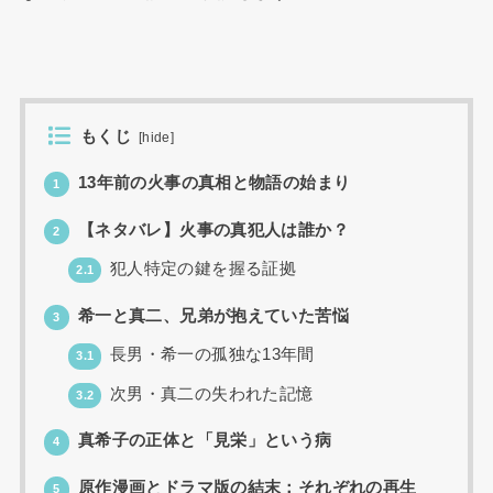
もくじ
[
hide
]
13年前の火事の真相と物語の始まり
1
【ネタバレ】火事の真犯人は誰か？
2
犯人特定の鍵を握る証拠
2.1
希一と真二、兄弟が抱えていた苦悩
3
長男・希一の孤独な13年間
3.1
次男・真二の失われた記憶
3.2
真希子の正体と「見栄」という病
4
原作漫画とドラマ版の結末：それぞれの再生
5