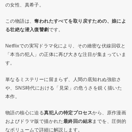
の女性、真希子。
この物語は、
奪われたすべてを取り戻すための、娘によ
る壮絶な潜入復讐劇
です。
Netflixでの実写ドラマ化により、その緻密な伏線回収と
「本当の犯人」の正体に再び大きな注目が集まっていま
す。
単なるミステリーに留まらず、人間の底知れぬ強欲さ
や、SNS時代における「見栄」の危うさを鋭く描いた
本作。
物語の核心に迫る
真犯人の特定プロセス
から、原作漫画
およびドラマ版で描かれた
最終回の結末
までを、圧倒的
なボリュームで詳細に解説します。