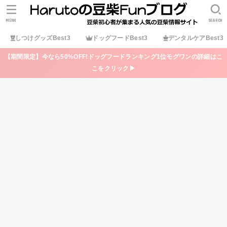
MENU
SEARCH
しつけグッズBest3
ドッグフードBest3
デンタルケアBest3
【期間限定】今なら50%OFF!ドッグフードランキング1位モグワンの詳細はこ
こをクリック▶