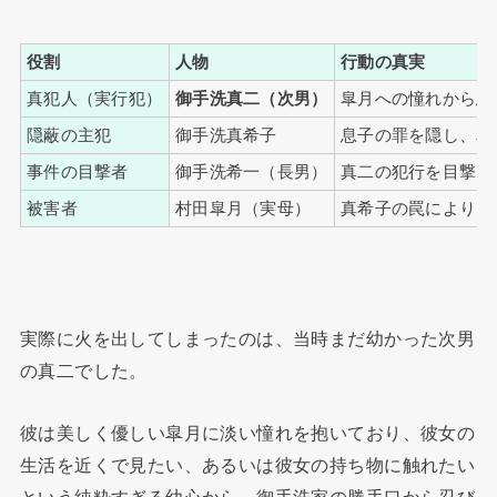
役割
人物
行動の真実
真犯人（実行犯）
御手洗真二（次男）
皐月への憧れから忍
隠蔽の主犯
御手洗真希子
息子の罪を隠し、友
事件の目撃者
御手洗希一（長男）
真二の犯行を目撃し
被害者
村田皐月（実母）
真希子の罠により自
実際に火を出してしまったのは、当時まだ幼かった次男
の真二でした。
彼は美しく優しい皐月に淡い憧れを抱いており、彼女の
生活を近くで見たい、あるいは彼女の持ち物に触れたい
という純粋すぎる幼心から、御手洗家の勝手口から忍び