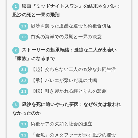
映画『ミッドナイトスワン』の結末ネタバレ：
1
凪沙の死と一果の飛翔
凪沙を襲った過酷な運命と術後合併症
1.1
白浜の海岸での最期と一果の決意
1.2
ストーリーの起承転結：孤独な二人が出会い
2
「家族」になるまで
【起】交わらない二人の奇妙な共同生活
2.1
【承】バレエが繋いだ魂の共鳴
2.2
【転】引き裂かれる絆とりんの悲劇
2.3
凪沙を死に追いやった要因：なぜ彼女は救われ
3
なかったのか
術後ケアの欠如と社会的孤立
3.1
「金魚」のメタファーが示す凪沙の運命
3.2