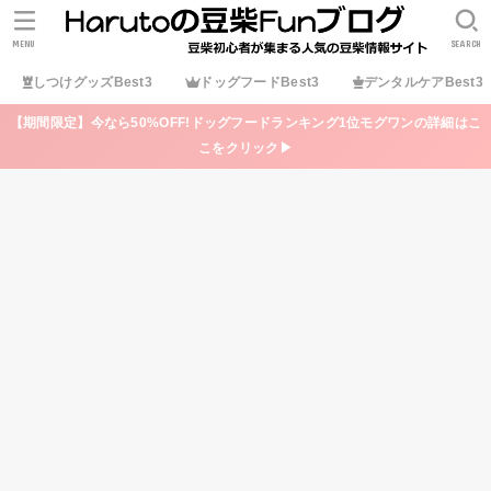
MENU
SEARCH
しつけグッズBest3
ドッグフードBest3
デンタルケアBest3
【期間限定】今なら50%OFF!ドッグフードランキング1位モグワンの詳細はこ
こをクリック▶