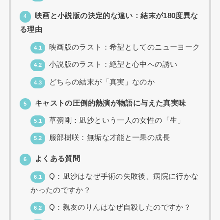
映画と小説版の決定的な違い：結末が180度異な
4
る理由
映画版のラスト：希望としてのニューヨーク
4.1
小説版のラスト：絶望と心中への誘い
4.2
どちらの結末が「真実」なのか
4.3
キャストの圧倒的熱演が物語に与えた真実味
5
草彅剛：凪沙という一人の女性の「生」
5.1
服部樹咲：無垢な才能と一果の成長
5.2
よくある質問
6
Q：凪沙はなぜ手術の失敗後、病院に行かな
6.1
かったのですか？
Q：親友のりんはなぜ自殺したのですか？
6.2