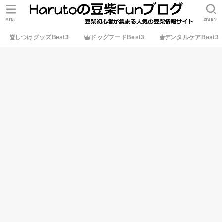
MENU
SEARCH
しつけグッズBest3
ドッグフードBest3
デンタルケアBest3