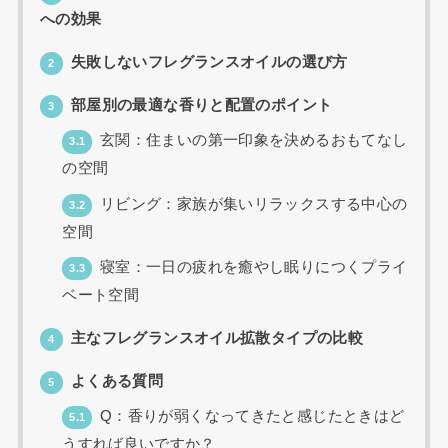
への効果
失敗しないフレグランスオイルの選び方
2
部屋別の最適な香りと配置のポイント
3
玄関：住まいの第一印象を決めるおもてなし
3.1
の空間
リビング：家族が集いリラックスする中心の
3.2
空間
寝室：一日の疲れを癒やし眠りにつくプライ
3.3
ベート空間
主なフレグランスオイル拡散タイプの比較
4
よくある質問
5
Q：香りが弱くなってきたと感じたときはど
5.1
うすれば良いですか？