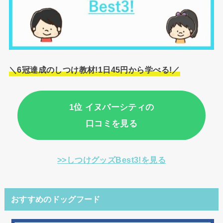
＼6冠達成のしつけ教材!1日45円から学べる!／
1位 イヌバーシティの
口コミを見る
>>しつけグッズBest3!を見る
おすすめのドッグフード