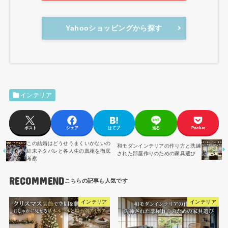
Yahooショッピングから探す
インテリア
ポスト
シェア
はてブ
送る
Pocket
この結婚はどうせうまくいかないの
和モダンインテリアの作り方と洗練
結末ネタバレと各人生の真相を徹底
された部屋作りのための家具選び
考察
RECOMMEND
インテリア
インテリア