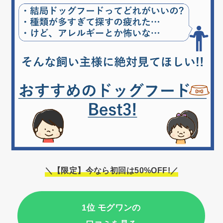
＼【限定】今なら初回は50%OFF!／
1位 モグワンの