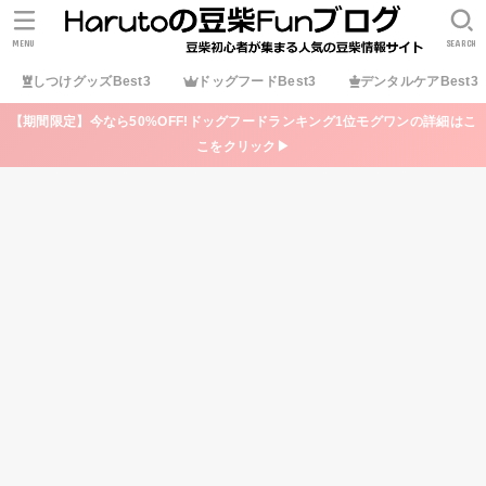
MENU
SEARCH
しつけグッズBest3
ドッグフードBest3
デンタルケアBest3
【期間限定】今なら50%OFF!ドッグフードランキング1位モグワンの詳細はこ
こをクリック▶