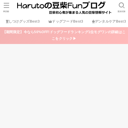
MENU
SEARCH
しつけグッズBest3
ドッグフードBest3
デンタルケアBest3
【期間限定】今なら50%OFF!ドッグフードランキング1位モグワンの詳細はこ
こをクリック▶