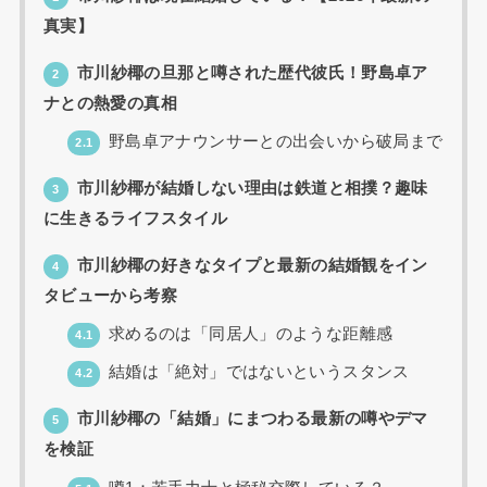
真実】
市川紗椰の旦那と噂された歴代彼氏！野島卓ア
2
ナとの熱愛の真相
野島卓アナウンサーとの出会いから破局まで
2.1
市川紗椰が結婚しない理由は鉄道と相撲？趣味
3
に生きるライフスタイル
市川紗椰の好きなタイプと最新の結婚観をイン
4
タビューから考察
求めるのは「同居人」のような距離感
4.1
結婚は「絶対」ではないというスタンス
4.2
市川紗椰の「結婚」にまつわる最新の噂やデマ
5
を検証