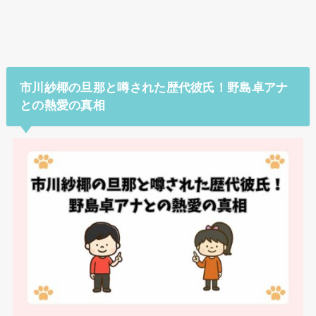
市川紗椰の旦那と噂された歴代彼氏！野島卓アナ
との熱愛の真相