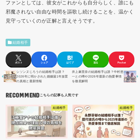
ファンとしては、彼女がこれからも自分らしく、誰にも
邪魔されない自由な時間を謳歌し続けることを、温かく
見守っていくのが正解と言えそうです。
結婚相手
ポスト
シェア
はてブ
送る
Pocket
シソンヌじろうの結婚相手は誰？
井上麻里奈の結婚相手は誰？中村悠
2026年に明かされた婚姻届1年放置
一との噂や2026年最新の熱愛事情
の真相と最新情報
を徹底解明
RECOMMEND
結婚相手
結婚相手