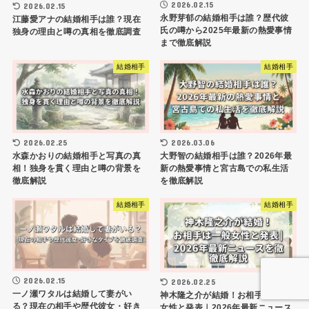
2026.02.15
2026.02.15
永野芽郁の結婚相手は誰？歴代彼
江藤愛アナの結婚相手は誰？現在
氏の噂から2025年最新の熱愛事情
独身の理由と噂の真相を徹底調査
まで徹底解説
結婚相手
結婚相手
2026.02.25
2026.03.06
水森かおりの結婚相手と写真の真
大野智の結婚相手は誰？2026年最
相！独身を貫く理由と噂の背景を
新の熱愛事情と宮古島での私生活
徹底解説
を徹底解説
結婚相手
結婚相手
2026.02.15
2026.02.25
一ノ瀬ワタルは結婚して妻がい
神木隆之介が結婚！お相手は一般
る？現在の相手や歴代彼女・好き
女性と発表｜2026年最新ニュース