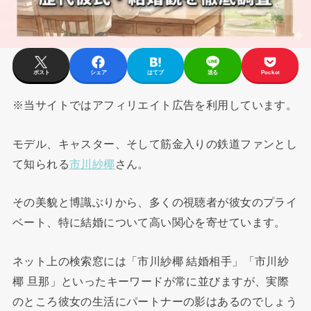
ポスト
シェア
はてブ
送る
Pocket
※当サイトではアフィリエイト広告を利用しています。
モデル、キャスター、そして筋金入りの鉄道ファンとし
て知られる
市川紗椰
さん。
その美貌と博識ぶりから、多くの視聴者が彼女のプライ
ベート、特に結婚について高い関心を寄せています。
ネット上の検索窓には「市川紗椰 結婚相手」「市川紗
椰 旦那」といったキーワードが常に並びますが、実際
のところ彼女の生活にパートナーの影はあるのでしょう