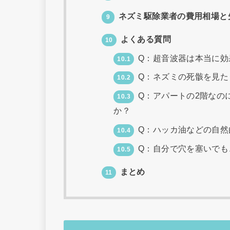
ネズミ駆除業者の費用相場と
9
よくある質問
10
Q：超音波器は本当に効
10.1
Q：ネズミの死骸を見た
10.2
Q：アパートの2階なの
10.3
か？
Q：ハッカ油などの自然
10.4
Q：自分で穴を塞いでも
10.5
まとめ
11