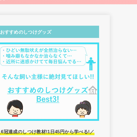
おすすめのしつけグッズ
＼6冠達成のしつけ教材!1日45円から学べる!／