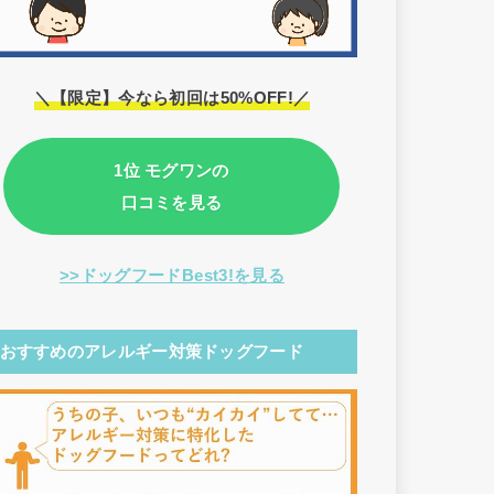
＼【限定】今なら初回は50%OFF!／
1位 モグワンの
口コミを見る
>>ドッグフードBest3!を見る
おすすめのアレルギー対策ドッグフード