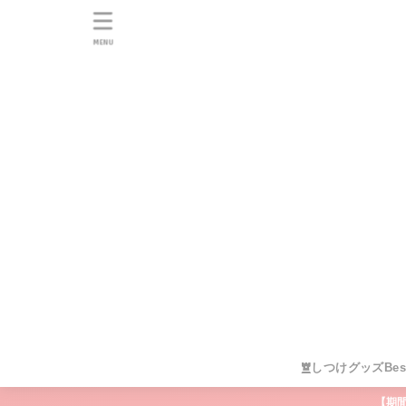
MENU
しつけグッズBes
【期