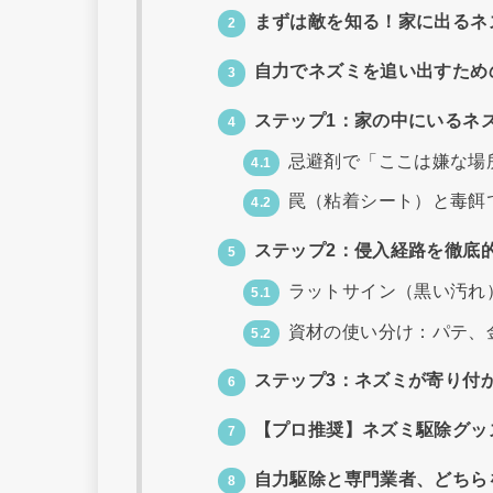
まずは敵を知る！家に出るネ
2
自力でネズミを追い出すため
3
ステップ1：家の中にいるネ
4
忌避剤で「ここは嫌な場
4.1
罠（粘着シート）と毒餌
4.2
ステップ2：侵入経路を徹底
5
ラットサイン（黒い汚れ
5.1
資材の使い分け：パテ、
5.2
ステップ3：ネズミが寄り付
6
【プロ推奨】ネズミ駆除グッ
7
自力駆除と専門業者、どちら
8