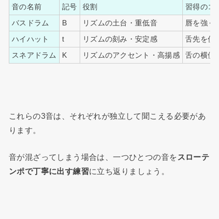
音の名前
記号
役割
習得のコ
バスドラム
B
リズムの土台・重低音
唇を強く
ハイハット
t
リズムの刻み・安定感
舌先を使
スネアドラム
K
リズムのアクセント・高揚感
舌の横側
これらの3音は、それぞれが独立して聞こえる必要があ
ります。
音が混ざってしまう場合は、一つひとつの音を
スローテ
ンポで丁寧に出す練習
に立ち返りましょう。