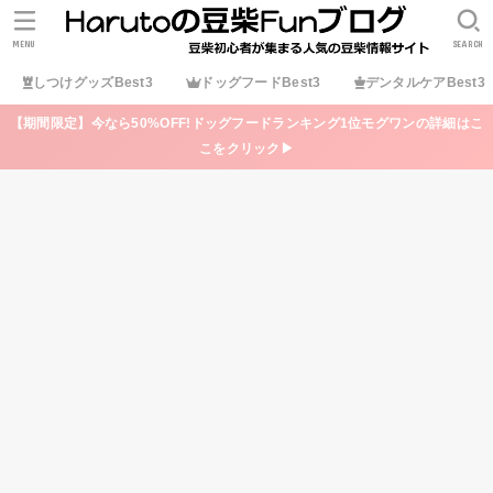
MENU
SEARCH
しつけグッズBest3
ドッグフードBest3
デンタルケアBest3
【期間限定】今なら50%OFF!ドッグフードランキング1位モグワンの詳細はこ
こをクリック▶