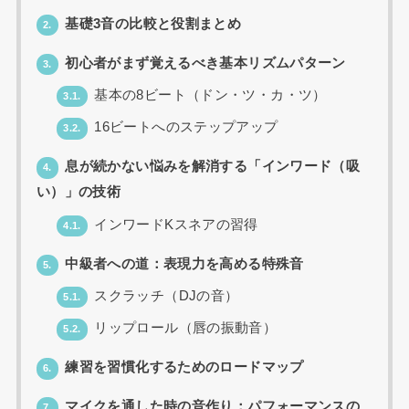
基礎3音の比較と役割まとめ
2.
初心者がまず覚えるべき基本リズムパターン
3.
基本の8ビート（ドン・ツ・カ・ツ）
3.1.
16ビートへのステップアップ
3.2.
息が続かない悩みを解消する「インワード（吸
4.
い）」の技術
インワードKスネアの習得
4.1.
中級者への道：表現力を高める特殊音
5.
スクラッチ（DJの音）
5.1.
リップロール（唇の振動音）
5.2.
練習を習慣化するためのロードマップ
6.
マイクを通した時の音作り：パフォーマンスの
7.