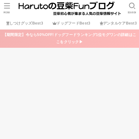
MENU
SEARCH
しつけグッズBest3
ドッグフードBest3
デンタルケアBest3
【期間限定】今なら50%OFF!ドッグフードランキング1位モグワンの詳細はこ
こをクリック▶