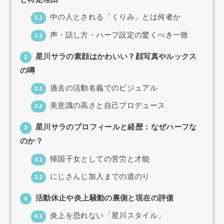
中の人とされる「くりみ」とは何者か
1.1
声・話し方・ハーフ設定の驚くべき一致
1.2
星川サラの素顔はかわいい？顔写真やルックス
2
の噂
過去の活動名義でのビジュアル
2.1
美意識の高さと自己プロデュース
2.2
星川サラのプロフィールと経歴：なぜハーフな
3
のか？
帰国子女としての苦労と才能
3.1
にじさんじ加入までの道のり
3.2
活動休止や炎上騒動の裏側と現在の評価
4
炎上を恐れない「星川スタイル」
4.1