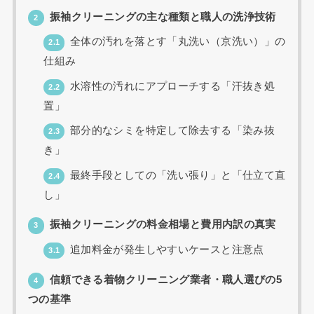
振袖クリーニングの主な種類と職人の洗浄技術
2
全体の汚れを落とす「丸洗い（京洗い）」の
2.1
仕組み
水溶性の汚れにアプローチする「汗抜き処
2.2
置」
部分的なシミを特定して除去する「染み抜
2.3
き」
最終手段としての「洗い張り」と「仕立て直
2.4
し」
振袖クリーニングの料金相場と費用内訳の真実
3
追加料金が発生しやすいケースと注意点
3.1
信頼できる着物クリーニング業者・職人選びの5
4
つの基準