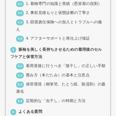
1. 着物専門の知識と実績（悉皆屋の役割）
4.1
2. 事前見積もりと状態診断の丁寧さ
4.2
3. 賠償責任保険への加入とトラブルへの備
4.3
え
4. アフターサポートと再仕上げ保証
4.4
振袖を美しく長持ちさせるための着用後のセル
5
フケアと保管方法
着用直後に行うべき「陰干し」の正しい手順
5.1
畳み方（本だたみ）の基本と注意点
5.2
保管環境（桐箪笥、たとう紙、除湿剤）の最
5.3
適化
定期的な「虫干し」の時期と方法
5.4
よくある質問
6