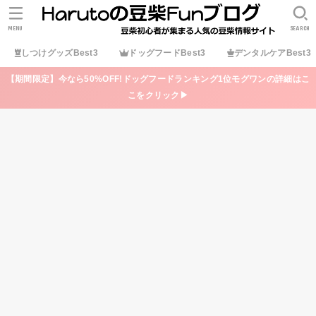
MENU
SEARCH
しつけグッズBest3
ドッグフードBest3
デンタルケアBest3
【期間限定】今なら50%OFF!ドッグフードランキング1位モグワンの詳細はこ
こをクリック▶