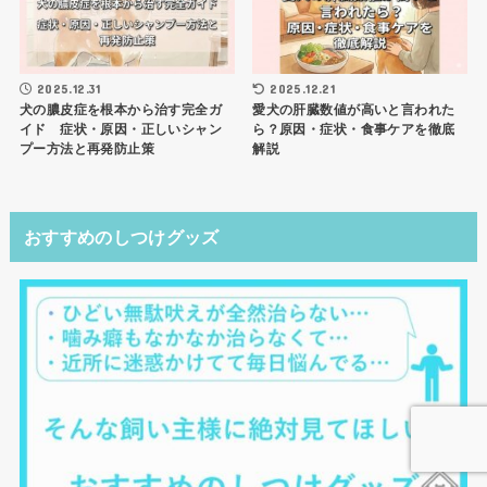
2025.12.31
2025.12.21
犬の膿皮症を根本から治す完全ガ
愛犬の肝臓数値が高いと言われた
イド 症状・原因・正しいシャン
ら？原因・症状・食事ケアを徹底
プー方法と再発防止策
解説
おすすめのしつけグッズ