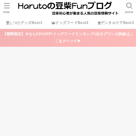
MENU
SEARCH
しつけグッズBest3
ドッグフードBest3
デンタルケアBest3
【期間限定】今なら50%OFF!ドッグフードランキング1位モグワンの詳細はこ
こをクリック▶