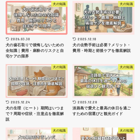
犬の知識
犬の知識
2026.03.30
2025.12.18
犬の歯石取りで後悔しないための
犬の去勢手術は必要？メリット・
全知識｜費用・麻酔のリスクと自
費用・時期と術後ケアを徹底解説
宅ケアの限界
犬の知識
犬の知識
2025.12.24
2025.12.28
犬の生理（ヒート）期間はいつま
淡路島で愛犬と最高の休日を過ご
で？周期や症状・注意点を徹底解
すための宿選びと観光ガイド
説
犬の知識
犬の知識