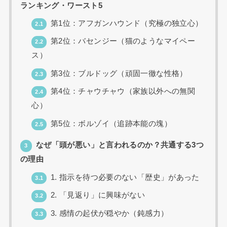
ランキング・ワースト5
第1位：アフガンハウンド（究極の独立心）
2.1
第2位：バセンジー（猫のようなマイペー
2.2
ス）
第3位：ブルドッグ（頑固一徹な性格）
2.3
第4位：チャウチャウ（家族以外への無関
2.4
心）
第5位：ボルゾイ（追跡本能の塊）
2.5
なぜ「頭が悪い」と言われるのか？共通する3つ
3
の理由
1. 指示を待つ必要のない「歴史」があった
3.1
2. 「見返り」に興味がない
3.2
3. 感情の起伏が穏やか（鈍感力）
3.3