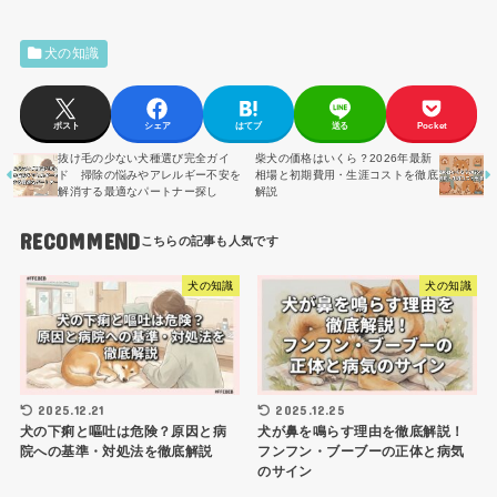
犬の知識
ポスト
シェア
はてブ
送る
Pocket
抜け毛の少ない犬種選び完全ガイ
柴犬の価格はいくら？2026年最新
ド 掃除の悩みやアレルギー不安を
相場と初期費用・生涯コストを徹底
解消する最適なパートナー探し
解説
RECOMMEND
犬の知識
犬の知識
2025.12.21
2025.12.25
犬の下痢と嘔吐は危険？原因と病
犬が鼻を鳴らす理由を徹底解説！
院への基準・対処法を徹底解説
フンフン・ブーブーの正体と病気
のサイン