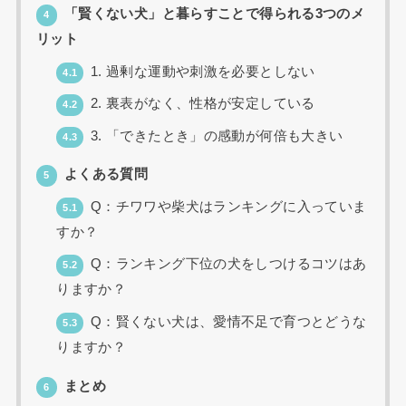
「賢くない犬」と暮らすことで得られる3つのメ
4
リット
1. 過剰な運動や刺激を必要としない
4.1
2. 裏表がなく、性格が安定している
4.2
3. 「できたとき」の感動が何倍も大きい
4.3
よくある質問
5
Q：チワワや柴犬はランキングに入っていま
5.1
すか？
Q：ランキング下位の犬をしつけるコツはあ
5.2
りますか？
Q：賢くない犬は、愛情不足で育つとどうな
5.3
りますか？
まとめ
6