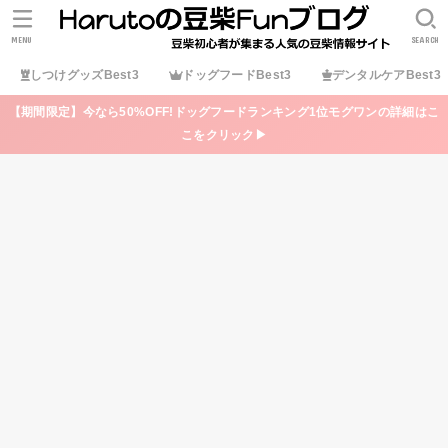
MENU
SEARCH
しつけグッズBest3
ドッグフードBest3
デンタルケアBest3
【期間限定】今なら50%OFF!ドッグフードランキング1位モグワンの詳細はこ
こをクリック▶