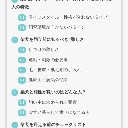
人の特徴
ライフスタイル・性格が合わないタイプ
3.1
飼育環境が向かないパターン
3.2
柴犬を飼う前に知るべき“難しさ”
4
しつけの難しさ
4.1
運動・刺激の必要量
4.2
毛・皮膚・換毛期の手入れ
4.3
健康面・病気の傾向
4.4
柴犬と相性が良いのはどんな人？
5
飼い主に求められる要素
5.1
柴犬と暮らして幸せになれる人
5.2
柴犬を迎える前のチェックリスト
6