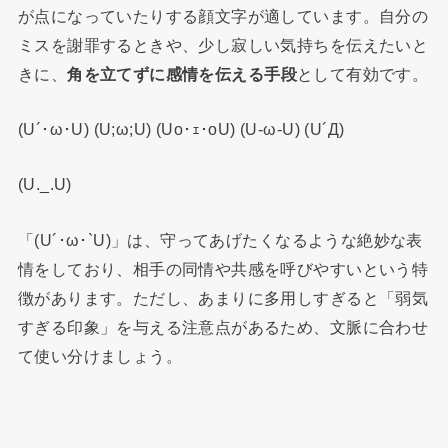
が点になっていたりする顔文字が適しています。自分の
ミスを謝罪するときや、少し寂しい気持ちを伝えたいと
きに、
角を立てずに感情を伝える手段
として有効です。
(U´･ω･U) (U;ω;U) (Uo･ｪ･oU) (U-ω-U) (U´Д)
(U._.U)
「(U´･ω･`U)」は、守ってあげたくなるような絶妙な表
情をしており、相手の同情や共感を呼びやすいという特
徴があります。ただし、あまりに多用しすぎると「弱気
すぎる印象」を与える注意点があるため、文脈に合わせ
て使い分けましょう。