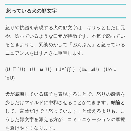
怒っている犬の顔文字
怒りや抗議を表現する犬の顔文字は、キリッとした目元
や、唸っているような口元が特徴です。本気で怒ってい
るときよりも、冗談めかして「ぷんぷん」と怒っている
ニュアンスを出すときに重宝します。
(U
皿´U) (U｀ω´U) (U#ﾟДﾟ) (U◣_◢U) (Uo
ｪ
´oU)
犬が威嚇している様子を表現することで、怒りの感情を
少しだけマイルドに中和させることができます。
結論
と
して、言葉だけで「怒っています」と伝えるよりも、こ
うした顔文字を添える方が、コミュニケーションの摩擦
を避けやすくなります。