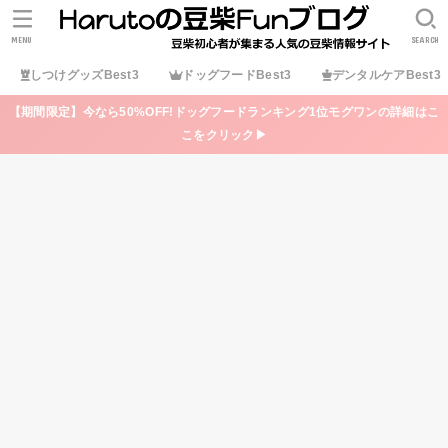
MENU
SEARCH
しつけグッズBest3
ドッグフードBest3
デンタルケアBest3
【期間限定】今なら50%OFF!ドッグフードランキング1位モグワンの詳細はこ
こをクリック▶