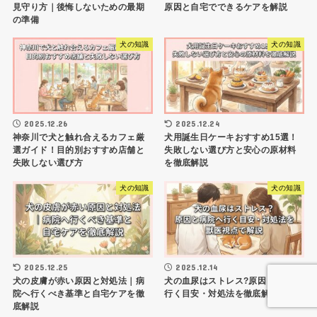
見守り方｜後悔しないための最期
原因と自宅でできるケアを解説
の準備
犬の知識
犬の知識
2025.12.26
2025.12.24
神奈川で犬と触れ合えるカフェ厳
犬用誕生日ケーキおすすめ15選！
選ガイド！目的別おすすめ店舗と
失敗しない選び方と安心の原材料
失敗しない選び方
を徹底解説
犬の知識
犬の知識
2025.12.25
2025.12.14
犬の皮膚が赤い原因と対処法｜病
犬の血尿はストレス?原因と病院へ
院へ行くべき基準と自宅ケアを徹
行く目安・対処法を徹底解説!
底解説