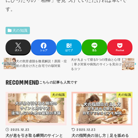
す。
犬の知識
ポスト
シェア
はてブ
送る
Pocket
犬が丸まって寝る5つの理由と心理
犬の気管虚脱を徹底解説！原因・症
｜寒さ対策や病気のサインを見分け
状の見分け方と自宅での咳対策
るコツ
RECOMMEND
犬の知識
犬の知識
2025.12.23
2025.12.23
犬が息を引き取る瞬間のサインと
犬の指間炎の治し方｜足を舐める