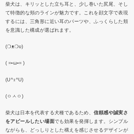
柴犬は、キリッとした立ち耳と、少し巻いた尻尾、そし
て特徴的な頬のラインが魅力です。これを顔文字で表現
するには、三角形に近い耳のパーツや、ふっくらした頬
を意識した構成が選ばれます。
(❍ᴥ❍ʋ)
( =•ω•= )
(U^ｪ^U)
(ㅇㅅㅇ)
柴犬は日本を代表する犬種であるため、
信頼感や誠実さ
をアピールしたい場面
でも効果を発揮します。シンプル
ながらも、どっしりとした構えを感じさせるデザインが