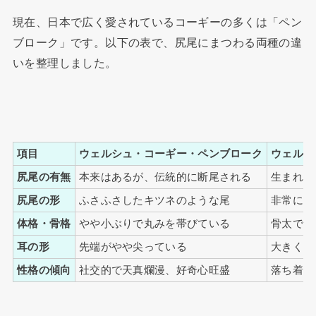
現在、日本で広く愛されているコーギーの多くは「ペン
ブローク」です。以下の表で、尻尾にまつわる両種の違
いを整理しました。
項目
ウェルシュ・コーギー・ペンブローク
ウェルシ
尻尾の有無
本来はあるが、伝統的に断尾される
生まれつ
尻尾の形
ふさふさしたキツネのような尾
非常に長
体格・骨格
やや小ぶりで丸みを帯びている
骨太でが
耳の形
先端がやや尖っている
大きく、
性格の傾向
社交的で天真爛漫、好奇心旺盛
落ち着き