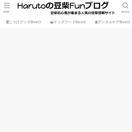
MENU
SEARCH
しつけグッズBest3
ドッグフードBest3
デンタルケアBest3