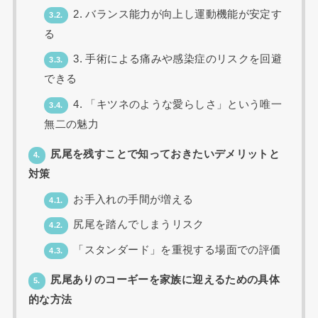
2. バランス能力が向上し運動機能が安定す
3.2.
る
3. 手術による痛みや感染症のリスクを回避
3.3.
できる
4. 「キツネのような愛らしさ」という唯一
3.4.
無二の魅力
尻尾を残すことで知っておきたいデメリットと
4.
対策
お手入れの手間が増える
4.1.
尻尾を踏んでしまうリスク
4.2.
「スタンダード」を重視する場面での評価
4.3.
尻尾ありのコーギーを家族に迎えるための具体
5.
的な方法