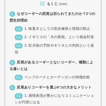
もくじ
[
hide
]
なぜコーギーの尻尾は切られてきたのか？3つの
1.
歴史的理由
1. 牧畜犬としての安全確保と怪我の防止
1.1.
2. イギリスの「犬の尾税」という税金対策
1.2.
3. 狂犬病の予防やキツネとの判別という迷
1.3.
信
尻尾があるコーギーとないコーギー、種類によ
2.
る違いとは
ペンブロークとカーディガンの特徴比較
2.1.
尻尾ありコーギーを選ぶ4つの大きなメリット
3.
1. 感情表現が豊かになりコミュニケーショ
3.1.
ンが円滑になる