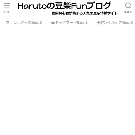
MENU
SEARCH
しつけグッズBest3
ドッグフードBest3
デンタルケアBest3