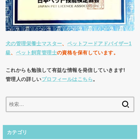
犬の管理栄養士マスター
、
ペットフードアドバイザー1
級
、
ペット飼育管理士
の資格を保有して
います。
これからも勉強して有益な情報を発信していきます!
管理人の詳しい
プロフィールはこちら
。
検
索:
カテゴリ