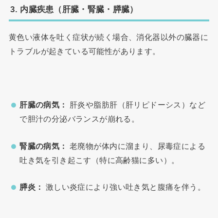
3. 内臓疾患（肝臓・腎臓・膵臓）
黄色い液体を吐く症状が続く場合、消化器以外の臓器に
トラブルが起きている可能性があります。
肝臓の病気：
肝炎や脂肪肝（肝リピドーシス）など
で胆汁の分泌バランスが崩れる。
腎臓の病気：
老廃物が体内に溜まり、尿毒症による
吐き気を引き起こす（特に高齢猫に多い）。
膵炎：
激しい炎症により強い吐き気と腹痛を伴う。