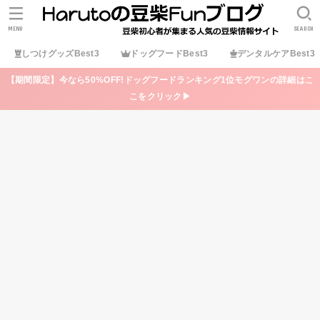
MENU
SEARCH
しつけグッズBest3
ドッグフードBest3
デンタルケアBest3
【期間限定】今なら50%OFF!ドッグフードランキング1位モグワンの詳細はこ
こをクリック▶