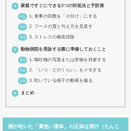
家庭ですぐにできる3つの対処法と予防策
4
1. 食事の回数を「小分け」にする
4.1
2. フードの質と与え方を見直す
4.2
3. ストレスの徹底排除
4.3
動物病院を受診する際に準備しておくこと
5
1. 嘔吐物の写真または実物を持参する
5.1
2. 「いつ・どのくらい」をメモする
5.2
3. 吐いている様子の動画を撮る
5.3
まとめ
6
猫が吐いた「黄色い液体」の正体は胆汁（たんじ