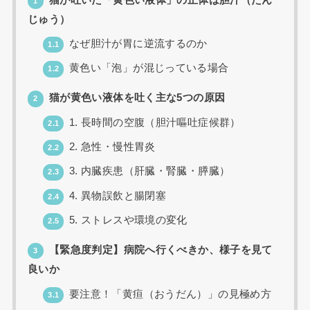
1
じゅう）
なぜ胆汁が胃に逆流するのか
1.1
黄色い「泡」が混じっている場合
1.2
猫が黄色い液体を吐く主な5つの原因
2
1. 長時間の空腹（胆汁嘔吐症候群）
2.1
2. 急性・慢性胃炎
2.2
3. 内臓疾患（肝臓・腎臓・膵臓）
2.3
4. 異物誤飲と腸閉塞
2.4
5. ストレスや環境の変化
2.5
【緊急度判定】病院へ行くべきか、様子を見て
3
良いか
要注意！「黄疸（おうだん）」の見極め方
3.1