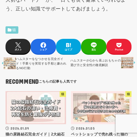
う、正しい知識でサポートしてあげましょう。
猫
ポスト
シェア
はてブ
送る
Pocket
ハムスターをなつかせる完全ガイ
ハムスターが心から喜ぶおもちゃの
ド！手乗りを実現する手順と嫌われ
選び方と安全性の徹底解説
るNG行動
RECOMMEND
猫
猫
2026.01.09
2026.01.05
猫の尿路結石完全ガイド｜2大結石
ペットショップで売れ残った猫の