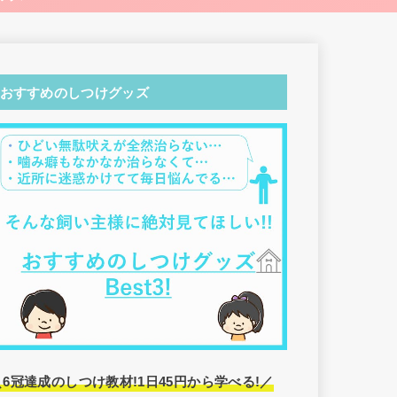
おすすめのしつけグッズ
＼6冠達成のしつけ教材!1日45円から学べる!／