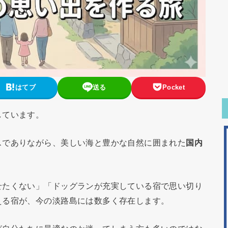
はてブ
送る
Pocket
しています。
スでありながら、美しい海と豊かな自然に囲まれた
国内
せたくない」「ドッグランが充実している宿で思い切り
える宿が、今の淡路島には数多く存在します。