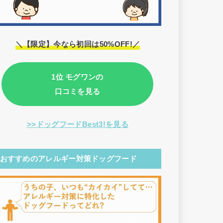
＼【限定】今なら初回は50%OFF!／
1位 モグワンの
口コミを見る
>>ドッグフードBest3!を見る
おすすめのアレルギー対策ドッグフード