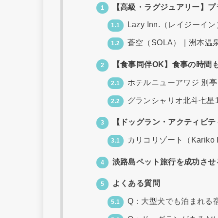
【高級・ラグジュアリー】プ
1
Lazy Inn.（レイジーイ
1.1
蒼空（SOLA）｜洲本温
1.2
【食事同伴OK】食事の時間
2
ホテルニューアワジ 別亭
2.1
グランシャリオ北斗七星13
2.2
【ドッグラン・アクティビテ
3
カリコリゾート（Kariko R
3.1
淡路島ペット旅行を成功させ
4
よくある質問
5
Q：大型犬でも泊まれる
5.1