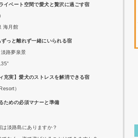
ライベート空間で愛犬と贅沢に過ごす宿
ン）
泉 海月館
もずっと離れず一緒にいられる宿
 淡路夢泉景
5°
ィ充実】愛犬のストレスを解消できる宿
esort）
るための必須マナーと準備
宿は淡路島にありますか？