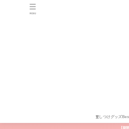
MENU
しつけグッズBes
【期