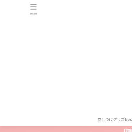
MENU
しつけグッズBes
【期