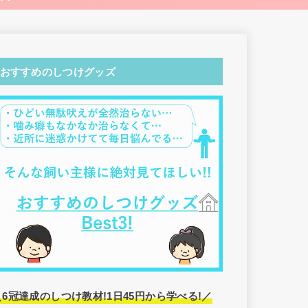
おすすめのしつけグッズ
＼6冠達成のしつけ教材!1日45円から学べる!／