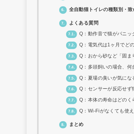
全自動猫トイレの種類別・致
6.
よくある質問
7.
Q：動作音で猫がパニッ
7.1.
Q：電気代は1ヶ月でど
7.2.
Q：おから砂など「固ま
7.3.
Q：多頭飼いの場合、何
7.4.
Q：夏場の臭いが気にな
7.5.
Q：センサーが反応せず
7.6.
Q：本体の寿命はどのく
7.7.
Q：Wi-Fiがなくても使
7.8.
まとめ
8.