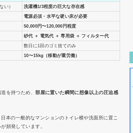
ない）
洗濯機1/3程度の巨大な存在感
電源必須・水平な硬い床が必要
50,000円〜120,000円程度
砂代 ＋ 電気代 ＋ 専用袋 ＋ フィルター代
数日に1回のゴミ捨てのみ
）
10〜15kg（移動が重労働）
構造を持つため、
部屋に置いた瞬間に想像以上の圧迫感
く、日本の一般的なマンションのトイレ横や洗面所に置こ
ルが頻発しています。