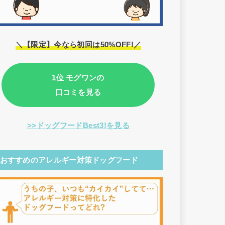
＼【限定】今なら初回は50%OFF!／
1位 モグワンの
口コミを見る
>>ドッグフードBest3!を見る
おすすめのアレルギー対策ドッグフード